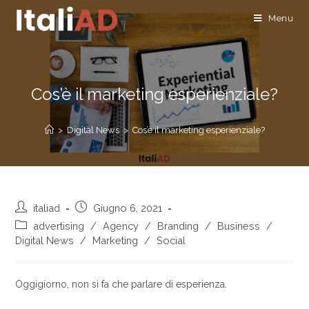
Menu
Cos’è il marketing esperienziale?
>
Digital News
>
Cos’è il marketing esperienziale?
italiad
Giugno 6, 2021
advertising
/
Agency
/
Branding
/
Business
/
Digital News
/
Marketing
/
Social
Oggigiorno, non si fa che parlare di esperienza.