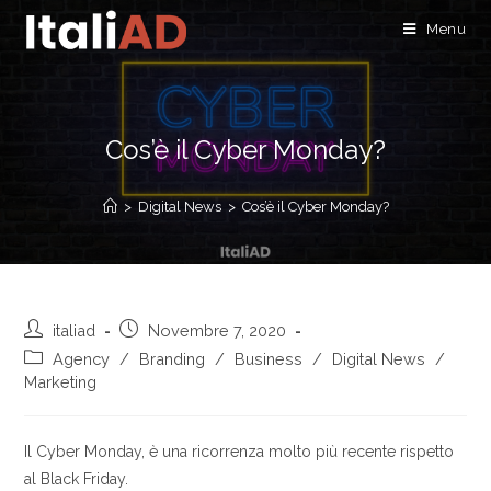
Menu
Cos’è il Cyber Monday?
>
Digital News
>
Cos’è il Cyber Monday?
italiad
Novembre 7, 2020
Agency
/
Branding
/
Business
/
Digital News
/
Marketing
Il Cyber Monday, è una ricorrenza molto più recente rispetto
al Black Friday.