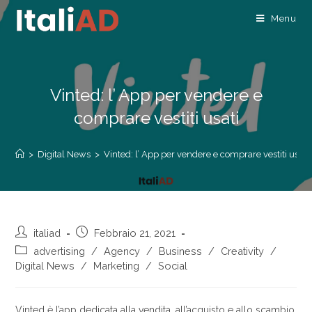
Menu
Vinted: l’ App per vendere e
comprare vestiti usati
>
Digital News
>
Vinted: l’ App per vendere e comprare vestiti usati
italiad
Febbraio 21, 2021
advertising
/
Agency
/
Business
/
Creativity
/
Digital News
/
Marketing
/
Social
Vinted è l’app dedicata alla vendita, all’acquisto e allo scambio