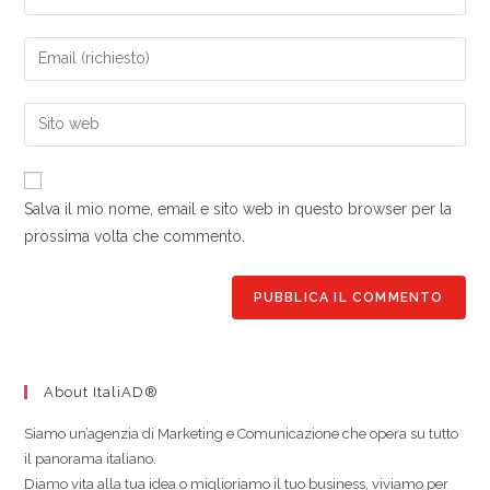
A
Salva il mio nome, email e sito web in questo browser per la
l
prossima volta che commento.
t
e
r
n
a
t
About ItaliAD®
i
v
Siamo un’agenzia di Marketing e Comunicazione che opera su tutto
e
il panorama italiano.
:
Diamo vita alla tua idea o miglioriamo il tuo business, viviamo per