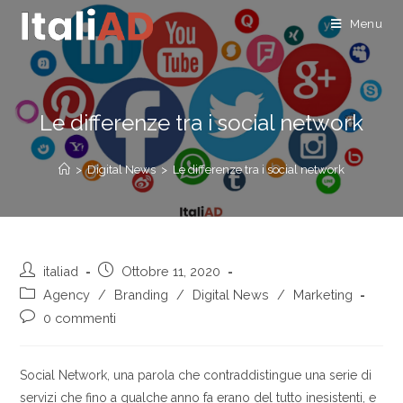
Menu
Le differenze tra i social network
>
Digital News
>
Le differenze tra i social network
italiad
Ottobre 11, 2020
Agency
/
Branding
/
Digital News
/
Marketing
0 commenti
Social Network, una parola che contraddistingue una serie di
servizi che fino a qualche anno fa erano del tutto inesistenti, e